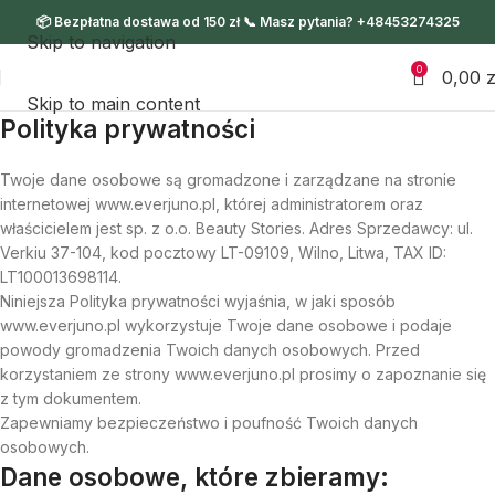
📦 Bezpłatna dostawa od 150 zł 📞 Masz pytania? +48453274325
Skip to navigation
0
0,00
z
Skip to main content
Polityka prywatności
Twoje dane osobowe są gromadzone i zarządzane na stronie
internetowej www.everjuno.pl, której administratorem oraz
właścicielem jest sp. z o.o. Beauty Stories. Adres Sprzedawcy: ul.
Verkiu 37-104, kod pocztowy LT-09109, Wilno, Litwa, TAX ID:
LT100013698114.
Niniejsza Polityka prywatności wyjaśnia, w jaki sposób
www.everjuno.pl wykorzystuje Twoje dane osobowe i podaje
powody gromadzenia Twoich danych osobowych. Przed
korzystaniem ze strony www.everjuno.pl prosimy o zapoznanie się
z tym dokumentem.
Zapewniamy bezpieczeństwo i poufność Twoich danych
osobowych.
Dane osobowe, które zbieramy: