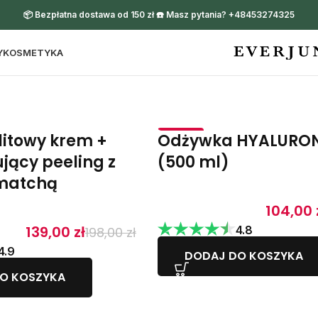
📦 Bezpłatna dostawa od 150 zł ☎️ Masz pytania? +48453274325
Y
KOSMETYKA
litowy krem +
Odżywka HYALURON 
-14%
jący peeling z
(500 ml)
 matchą
104,00
139,00
zł
4.8
198,00
zł
4.9
DODAJ DO KOSZYKA
O KOSZYKA