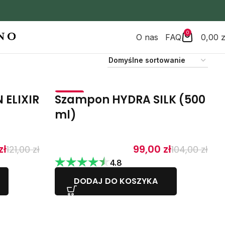
0
O nas
FAQ
0,00
z
ELIXIR
Szampon HYDRA SILK (500
-5%
ml)
zł
99,00
zł
121,00
zł
104,00
zł
4.8
DODAJ DO KOSZYKA