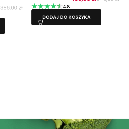
ł
4.8
386,00
zł
DODAJ DO KOSZYKA