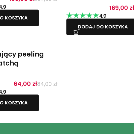
169,00
z
4.9
4.9
O KOSZYKA
DODAJ DO KOSZYKA
jący peeling
atchą
64,00
zł
84,00
zł
4.9
O KOSZYKA