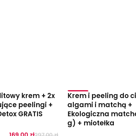
litowy krem + 2x
Krem i peeling do ci
-56%
jące peelingi +
algami i matchą +
Detox GRATIS
Ekologiczna match
g) + miotełka
169,00
zł
297,00
zł