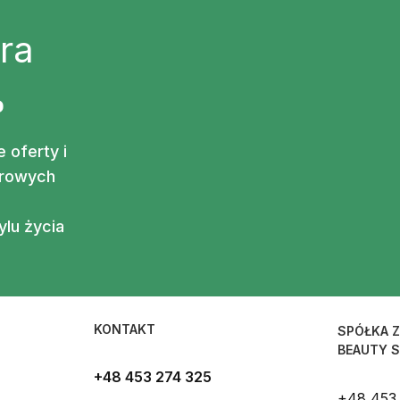
ra
%
 oferty i
drowych
lu życia
KONTAKT
SPÓŁKA Z
BEAUTY S
+48 453 274 325
+48 453