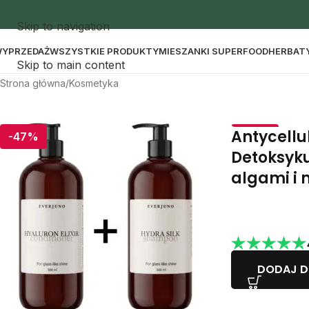
Skip to navigation
YPRZEDAŻ
WSZYSTKIE PRODUKTY
MIESZANKI SUPERFOOD
HERBAT
Skip to main content
Strona główna
Kosmetyka
Antycellu
-47%
-30%
Detoksyku
algami i
DODAJ D