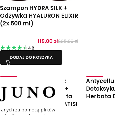
Szampon HYDRA SILK +
Odżywka HYALURON ELIXIR
(2x 500 ml)
119,00
zł
225,00
zł
4.8
DODAJ DO KOSZYKA
MEGA ZESTAW DETOKS:
Antycellu
-57%
-43%
Krem antycellulitowy +
Detoksyku
Koktajl DETOX + Herbata
Herbata 
DETOX + Spieniacz GRATIS!
ranych za pomocą plików