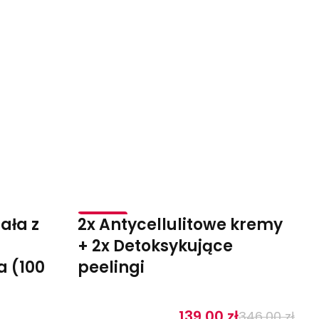
ała z
2x Antycellulitowe kremy
-60%
+ 2x Detoksykujące
a (100
peelingi
139,00
zł
346,00
zł