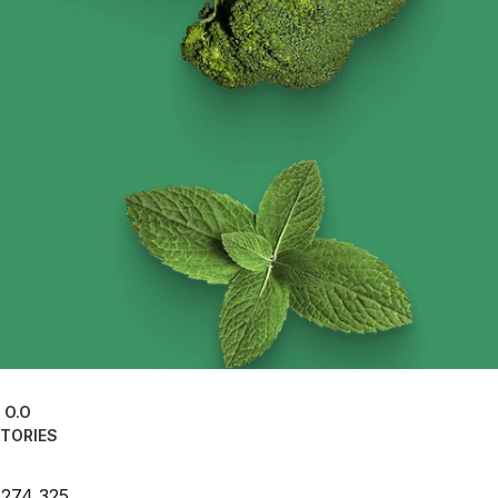
 O.O
TORIES
 274 325