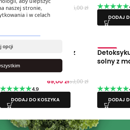
ologii, aby ulepszyć
149,00
zł
345,00
zł
a naszej stronie,
ytkowania i w celach
4.8
DODAJ D
DODAJ DO KOSZYKA
 opcji
Antycellulitowy krem z
Detoksyku
-22%
-24%
algami i matchą
solny z m
szystkim
69,00
zł
89,00
zł
4.9
DODAJ DO KOSZYKA
DODAJ D